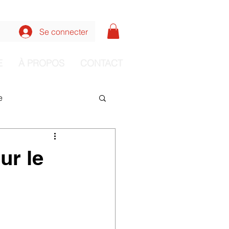
nnecter aux formations
Se connecter
E
À PROPOS
CONTACT
e
ur le