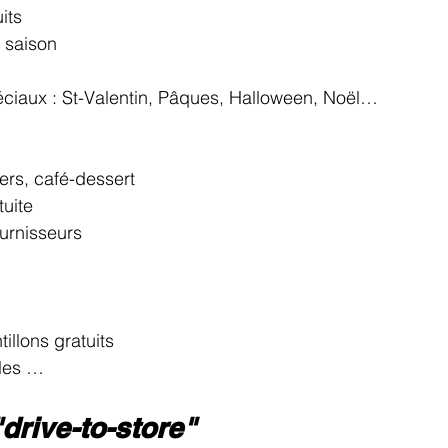
its
 saison
iaux : St-Valentin, Pâques, Halloween, Noël…
ers, café-dessert
tuite
urnisseurs
illons gratuits
ales …
"drive-to-store"