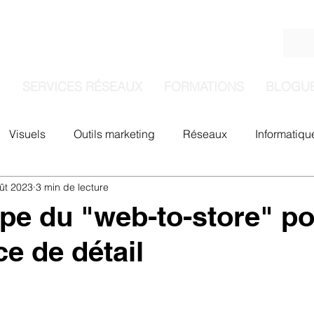
Se co
SERVICES RÉSEAUX
FORMATIONS
BLOGU
Visuels
Outils marketing
Réseaux
Informatiqu
ût 2023
3 min de lecture
ipe du "web-to-store" po
 de détail