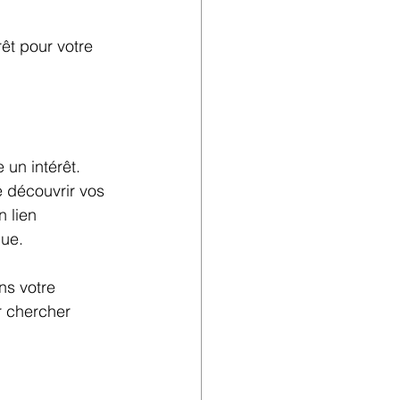
êt pour votre 
un intérêt. 
 découvrir vos 
 lien 
que.
ns votre 
r chercher 