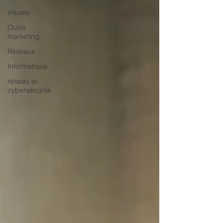
Visuels
Outils
marketing
Réseaux
Informatique
réseau et
cybersécurité