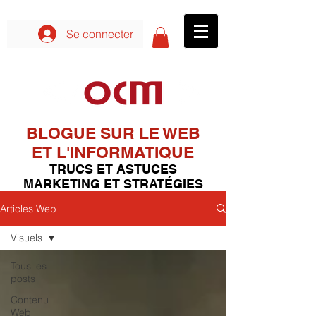
Se connecter aux formations
Se connecter
BLOGUE SUR LE WEB
ET L'INFORMATIQUE
TRUCS ET ASTUCES
MARKETING ET STRATÉGIES
Articles Web
Visuels
Tous les
posts
Contenu
Web