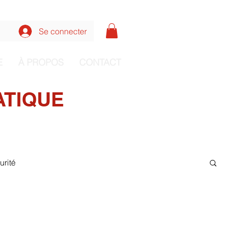
nnecter aux formations
Se connecter
E
À PROPOS
CONTACT
ATIQUE
urité