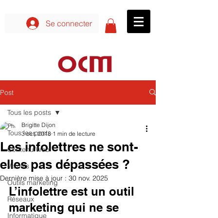
Se connecter aux formations
Se connecter
Post
Tous les posts
Brigitte Dijon
Tous les posts
3 oct. 2018
1 min de lecture
Les infolettres ne sont-
Contenu Web
elles pas dépassées ?
Visuels
Dernière mise à jour :
30 nov. 2025
Outils marketing
L’infolettre est un outil 
Réseaux
marketing qui ne se 
Informatique