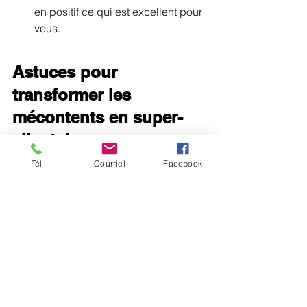
en positif ce qui est excellent pour 
vous.
Astuces pour 
transformer les 
mécontents en super-
clients!
Tél
Courriel
Facebook
Généralement lorsqu’un client est très 
mécontent, il le fera savoir sur le 
Web… Or cela peut polluer votre 
image… en particulier sur des sites 
eCommerce comme Amazon.
Contactez toujours ces clients 
mécontents, et résolvez leurs 
problèmes quitte à les rembourser… 