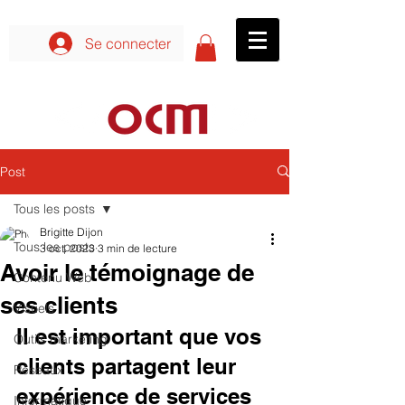
Se connecter aux formations
Se connecter
Post
Tous les posts
Brigitte Dijon
Tous les posts
3 oct. 2023
3 min de lecture
Avoir le témoignage de
Contenu Web
ses clients
Visuels
Il est important que vos 
Outils marketing
clients partagent leur 
Réseaux
expérience de services 
Informatique