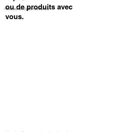
ou de produits avec 
réseau et cybersécurité
vous.  