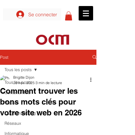
Se connecter aux formations
Se connecter
Post
Tous les posts
Brigitte Dijon
Tous les posts
28 nov. 2025
3 min de lecture
Comment trouver les
Contenu Web
bons mots clés pour
Visuels
votre site web en 2026
Outils marketing
Réseaux
Informatique