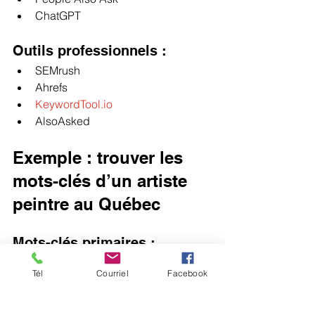
ChatGPT
Outils professionnels :
SEMrush
Ahrefs
KeywordTool.io
AlsoAsked
Exemple : trouver les 
mots-clés d’un artiste 
peintre au Québec
Mots-clés primaires :
artiste peintre abstrait Québec
Tél
Courriel
Facebook
art contemporain Montréal
Secondaires :