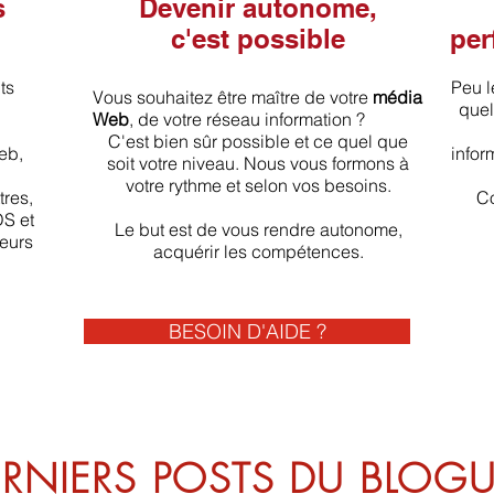
s
Devenir autonome,
c'est possible
per
ts
Peu l
Vous souhaitez être maître de votre
média
quel
Web
, de votre réseau information ?
C'est bien sûr possible et ce quel que
web,
infor
soit votre niveau. Nous vous formons à
votre rythme et selon vos besoins.
tres,
Co
DS et
Le but est de vous rendre autonome,
eurs
acquérir les compétences.
BESOIN D'AIDE ?
ERNIERS POSTS DU BLOG