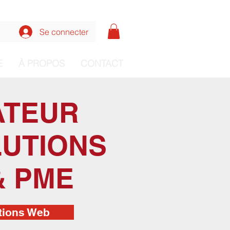
nnecter aux formations
Se connecter
E
À PROPOS
CONTACT
ATEUR
LUTIONS
& PME
tions Web