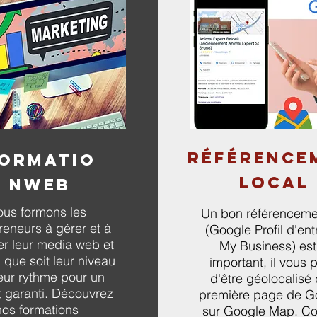
RÉFÉRENCE
ORMATIO
LOCAL
N
web
us formons les
Un bon référencemen
reneurs à gérer et à
(Google Profil d'ent
er leur media web et
My Business) est
 que soit leur niveau
important, il vous 
leur rythme pour un
d'être géolocalisé 
t garanti. Découvrez
première page de G
nos formations
sur Google Map. Co