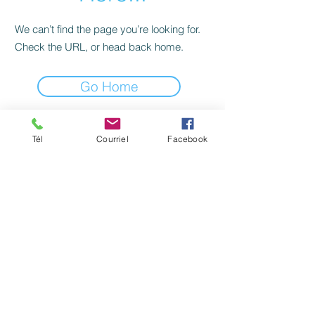
We can’t find the page you’re looking for.
Check the URL, or head back home.
Go Home
Formateurs agréés par la Commission des
Tél
Courriel
Facebook
partenaires du marché du travail aux fins de
l’application de la Loi
favorisant le développement et la
reconnaissance des compétences de la
main-d’oeuvre. (No du certificat: 0056885)
©
2006-2026
par OCM SYSTEME Inc. services
Web & Informatique Tous droits réservés..
Partenaire
Wix Québec
Politiques de confidentialité.
Politique de cookies