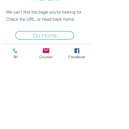
We can’t find the page you’re looking for.
Check the URL, or head back home.
Go Home
Formateurs agréés par la Commission des
Tél
Courriel
Facebook
partenaires du marché du travail aux fins de
l’application de la Loi
favorisant le développement et la
reconnaissance des compétences de la
main-d’oeuvre. (No du certificat: 0056885)
©
2006-2026
par OCM SYSTEME Inc. services
Web & Informatique Tous droits réservés..
Partenaire
Wix Québec
Politiques de confidentialité.
Politique de cookies