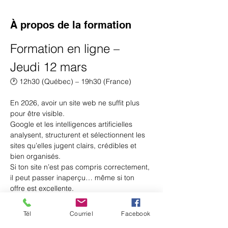
À propos de la formation
Formation en ligne – 
Jeudi 12 mars
🕐 12h30 (Québec) – 19h30 (France)
En 2026, avoir un site web ne suffit plus 
pour être visible.
Google et les intelligences artificielles 
analysent, structurent et sélectionnent les 
sites qu’elles jugent clairs, crédibles et 
bien organisés.
Si ton site n’est pas compris correctement, 
il peut passer inaperçu… même si ton 
offre est excellente.
Cette formation de 2 heures te permettra 
de comprendre concrètement :
Tél
Courriel
Facebook